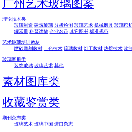
广州艺术玻璃图案
理论技术类
玻璃制造
建筑玻璃
分析检测
玻璃艺术
机械磨具
玻璃窑
罐器皿
科普读物
企业名录
其它图书
标准规范
艺术玻璃培训教材
喷砂雕刻教材
上色技术
琉璃教材
灯工教材
热熔技术
吹
玻璃图册类
装饰玻璃
玻璃艺术
其他
素材图库类
收藏鉴赏类
期刊杂志类
玻璃艺术
玻璃中国
进口杂志