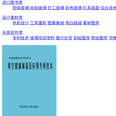
进口图书类
窑铸玻璃
吹制玻璃
灯工玻璃
彩色玻璃
灯具器皿
综合其
设计素材类
色彩设计
工笔重彩
图案集锦
黑白线描
素材图库
光盘软件类
专利技术
玻璃培训资料
图片欣赏
刻绘图库
喷绘图库
浮