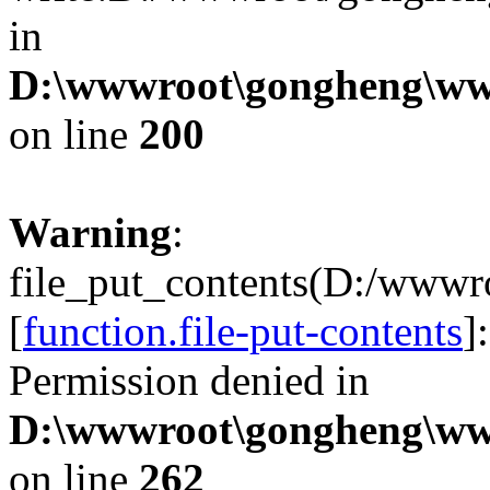
in
D:\wwwroot\gongheng\www
on line
200
Warning
:
file_put_contents(D:/wwwr
[
function.file-put-contents
]
Permission denied in
D:\wwwroot\gongheng\www
on line
262