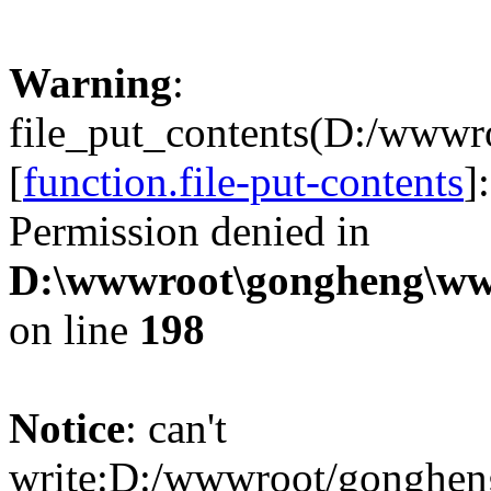
Warning
:
file_put_contents(D:/www
[
function.file-put-contents
]
Permission denied in
D:\wwwroot\gongheng\www
on line
198
Notice
: can't
write:D:/wwwroot/gonghe