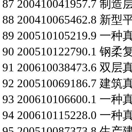
87 200410041957.
88 200410065462.
89 200510105219
90 200510122790.
91 200610038473
92 200510069186.
93 200610106600.
94 200610115228.
95 200510087373