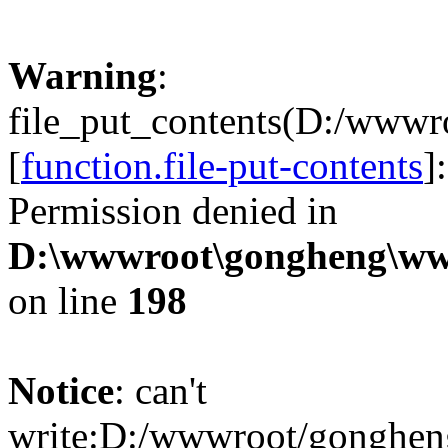
Warning
:
file_put_contents(D:/www
[
function.file-put-contents
]
Permission denied in
D:\wwwroot\gongheng\www
on line
198
Notice
: can't
write:D:/wwwroot/gonghen