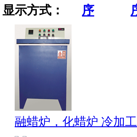
显示方式：
融蜡炉，化蜡炉 冷加