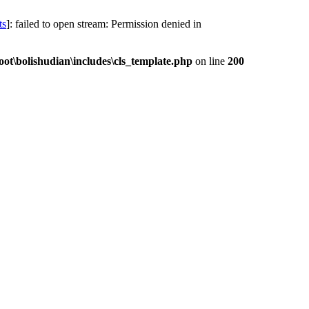
ts
]: failed to open stream: Permission denied in
\bolishudian\includes\cls_template.php
on line
200