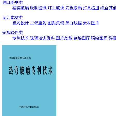
进口图书类
窑铸玻璃
吹制玻璃
灯工玻璃
彩色玻璃
灯具器皿
综合其
设计素材类
色彩设计
工笔重彩
图案集锦
黑白线描
素材图库
光盘软件类
专利技术
玻璃培训资料
图片欣赏
刻绘图库
喷绘图库
浮