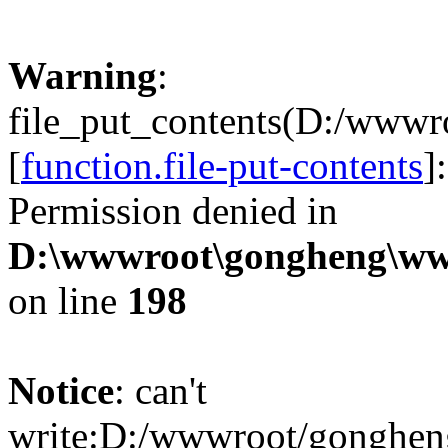
Warning
:
file_put_contents(D:/www
[
function.file-put-contents
]
Permission denied in
D:\wwwroot\gongheng\www
on line
198
Notice
: can't
write:D:/wwwroot/gonghen