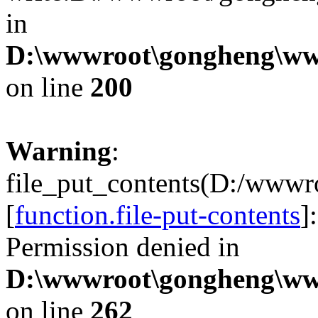
in
D:\wwwroot\gongheng\www
on line
200
Warning
:
file_put_contents(D:/wwwr
[
function.file-put-contents
]
Permission denied in
D:\wwwroot\gongheng\www
on line
262