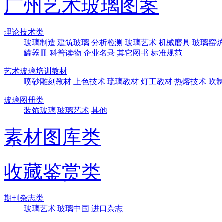
广州艺术玻璃图案
理论技术类
玻璃制造
建筑玻璃
分析检测
玻璃艺术
机械磨具
玻璃窑
罐器皿
科普读物
企业名录
其它图书
标准规范
艺术玻璃培训教材
喷砂雕刻教材
上色技术
琉璃教材
灯工教材
热熔技术
吹
玻璃图册类
装饰玻璃
玻璃艺术
其他
素材图库类
收藏鉴赏类
期刊杂志类
玻璃艺术
玻璃中国
进口杂志