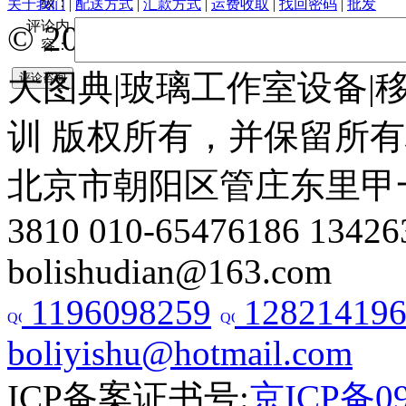
级：
关于我们
|
配送方式
|
汇款方式
|
运费收取
|
找回密码
|
批发
评论内
© 2005-2026 北京翰
容：
大图典|玻璃工作室设备|
训 版权所有，并保留所
北京市朝阳区管庄东里甲一号建材
3810 010-65476186 13426
bolishudian@163.com
1196098259
128214196
boliyishu@hotmail.com
ICP备案证书号:
京ICP备09