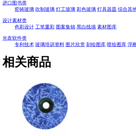
进口图书类
窑铸玻璃
吹制玻璃
灯工玻璃
彩色玻璃
灯具器皿
综合其
设计素材类
色彩设计
工笔重彩
图案集锦
黑白线描
素材图库
光盘软件类
专利技术
玻璃培训资料
图片欣赏
刻绘图库
喷绘图库
浮
相关商品