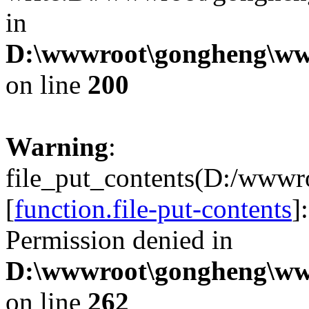
in
D:\wwwroot\gongheng\www
on line
200
Warning
:
file_put_contents(D:/wwwr
[
function.file-put-contents
]
Permission denied in
D:\wwwroot\gongheng\www
on line
262