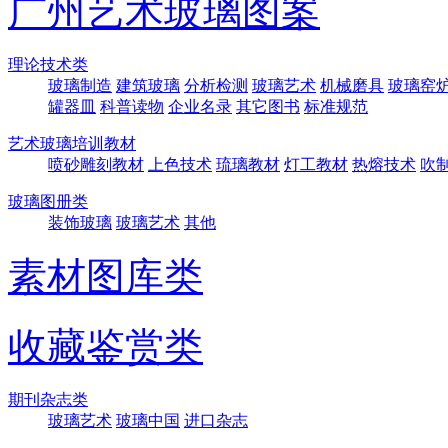
广州艺术玻璃图案
理论技术类
玻璃制造
建筑玻璃
分析检测
玻璃艺术
机械磨具
玻璃窑
罐器皿
科普读物
企业名录
其它图书
标准规范
艺术玻璃培训教材
喷砂雕刻教材
上色技术
琉璃教材
灯工教材
热熔技术
吹
玻璃图册类
装饰玻璃
玻璃艺术
其他
素材图库类
收藏鉴赏类
期刊杂志类
玻璃艺术
玻璃中国
进口杂志