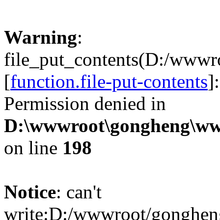
Warning
:
file_put_contents(D:/www
[
function.file-put-contents
]
Permission denied in
D:\wwwroot\gongheng\www
on line
198
Notice
: can't
write:D:/wwwroot/gonghen