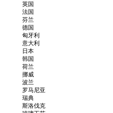
英国
法国
芬兰
德国
匈牙利
意大利
日本
韩国
荷兰
挪威
波兰
罗马尼亚
瑞典
斯洛伐克