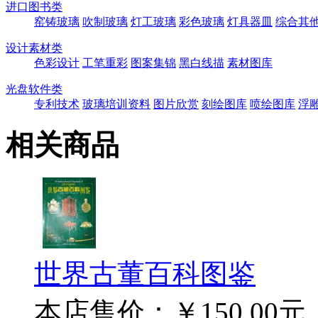
进口图书类
窑铸玻璃
吹制玻璃
灯工玻璃
彩色玻璃
灯具器皿
综合其
设计素材类
色彩设计
工笔重彩
图案集锦
黑白线描
素材图库
光盘软件类
专利技术
玻璃培训资料
图片欣赏
刻绘图库
喷绘图库
浮
相关商品
世界古董百科图鉴
本店售价：
￥150.00元