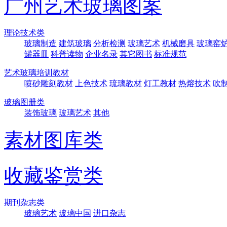
广州艺术玻璃图案
理论技术类
玻璃制造
建筑玻璃
分析检测
玻璃艺术
机械磨具
玻璃窑
罐器皿
科普读物
企业名录
其它图书
标准规范
艺术玻璃培训教材
喷砂雕刻教材
上色技术
琉璃教材
灯工教材
热熔技术
吹
玻璃图册类
装饰玻璃
玻璃艺术
其他
素材图库类
收藏鉴赏类
期刊杂志类
玻璃艺术
玻璃中国
进口杂志