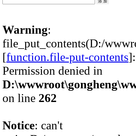
Warning
:
file_put_contents(D:/wwwr
[
function.file-put-contents
]
Permission denied in
D:\wwwroot\gongheng\www
on line
262
Notice
: can't