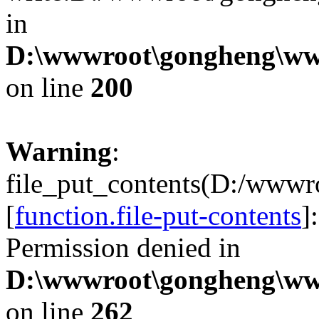
in
D:\wwwroot\gongheng\www
on line
200
Warning
:
file_put_contents(D:/wwwr
[
function.file-put-contents
]
Permission denied in
D:\wwwroot\gongheng\www
on line
262