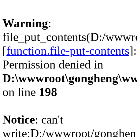
Warning
:
file_put_contents(D:/www
[
function.file-put-contents
]
Permission denied in
D:\wwwroot\gongheng\www
on line
198
Notice
: can't
write:D:/wwwroot/gonghen