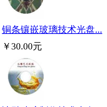
铜条镶嵌玻璃技术光盘...
￥30.00元