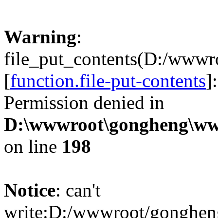
Warning
:
file_put_contents(D:/www
[
function.file-put-contents
]
Permission denied in
D:\wwwroot\gongheng\www
on line
198
Notice
: can't
write:D:/wwwroot/gonghen