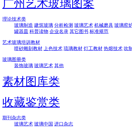
广州艺术玻璃图案
理论技术类
玻璃制造
建筑玻璃
分析检测
玻璃艺术
机械磨具
玻璃窑
罐器皿
科普读物
企业名录
其它图书
标准规范
艺术玻璃培训教材
喷砂雕刻教材
上色技术
琉璃教材
灯工教材
热熔技术
吹
玻璃图册类
装饰玻璃
玻璃艺术
其他
素材图库类
收藏鉴赏类
期刊杂志类
玻璃艺术
玻璃中国
进口杂志