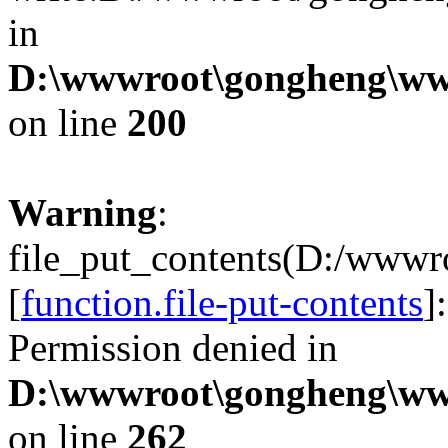
in
D:\wwwroot\gongheng\www
on line
200
Warning
:
file_put_contents(D:/wwwr
[
function.file-put-contents
]
Permission denied in
D:\wwwroot\gongheng\www
on line
262