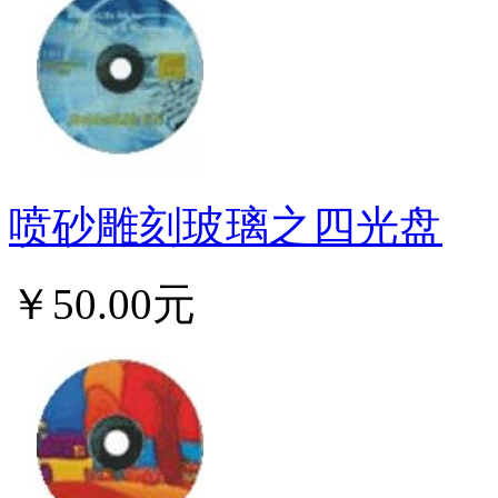
喷砂雕刻玻璃之四光盘
￥50.00元