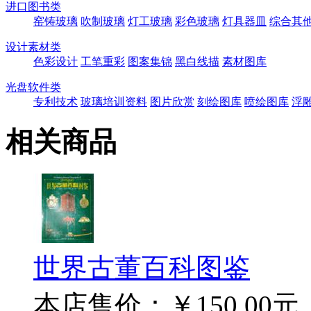
进口图书类
窑铸玻璃
吹制玻璃
灯工玻璃
彩色玻璃
灯具器皿
综合其
设计素材类
色彩设计
工笔重彩
图案集锦
黑白线描
素材图库
光盘软件类
专利技术
玻璃培训资料
图片欣赏
刻绘图库
喷绘图库
浮
相关商品
世界古董百科图鉴
本店售价：
￥150.00元